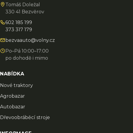
Tomáš Doležal
330 41 Bezvěrov
602 185 199
373 317 179
bezvaauto@volny.cz
Po–Pá 10:00–17:00
po dohodě i mimo
NABÍDKA
Nové traktory
Agrobazar
Autobazar
Dřevoobráběcí stroje