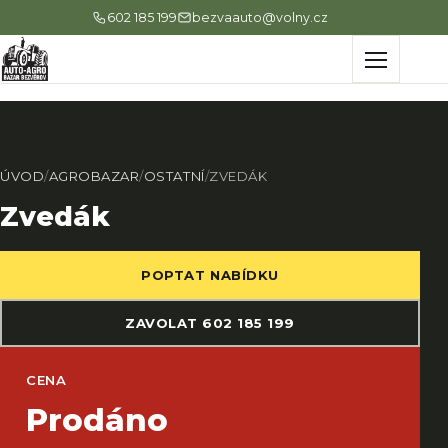
602 185 199
bezvaauto@volny.cz
Menu
ÚVOD
/
AGROBAZAR
/
OSTATNÍ
/
ZVEDÁK
Zvedák
POPTAT NABÍDKU
ZAVOLAT 602 185 199
CENA
Prodáno