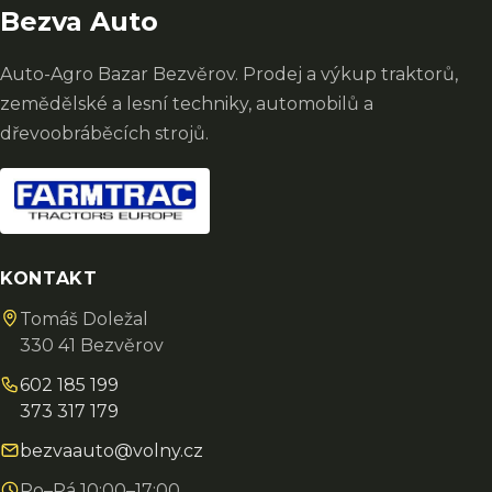
Bezva Auto
Auto-Agro Bazar Bezvěrov. Prodej a výkup traktorů,
zemědělské a lesní techniky, automobilů a
dřevoobráběcích strojů.
KONTAKT
Tomáš Doležal
330 41 Bezvěrov
602 185 199
373 317 179
bezvaauto@volny.cz
Po–Pá 10:00–17:00