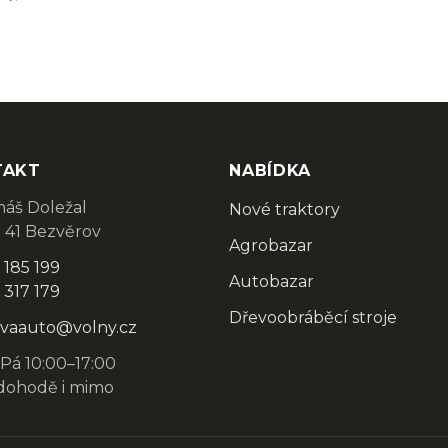
TAKT
NABÍDKA
áš Doležal
Nové traktory
 41 Bezvěrov
Agrobazar
 185 199
Autobazar
 317 179
Dřevoobráběcí stroje
vaauto@volny.cz
Pá 10:00–17:00
dohodě i mimo