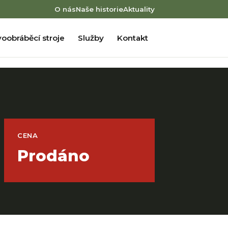
O nás
Naše historie
Aktuality
oobráběcí stroje
Služby
Kontakt
CENA
Prodáno