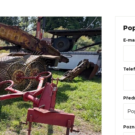
Web
Pop
E-mai
Tele
Před
Pozn