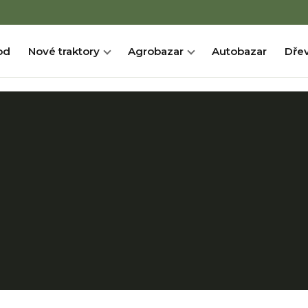
od
Nové traktory
Agrobazar
Autobazar
Dřev