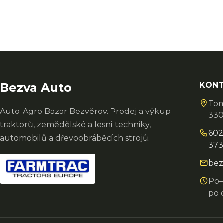
Bezva Auto
KON
Tom
Auto-Agro Bazar Bezvěrov. Prodej a výkup
330
traktorů, zemědělské a lesní techniky,
602
automobilů a dřevoobráběcích strojů.
373
bez
Po–
po 