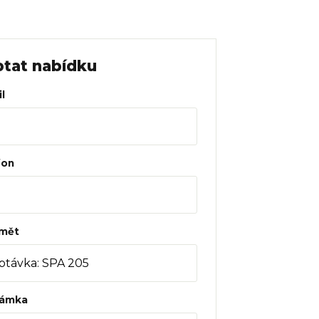
tat nabídku
l
fon
mět
ámka