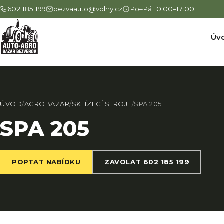
602 185 199
bezvaauto@volny.cz
Po–Pá 10:00–17:00
Úv
ÚVOD
/
AGROBAZAR
/
SKLÍZECÍ STROJE
/
SPA 205
SPA 205
POPTAT NABÍDKU
ZAVOLAT 602 185 199