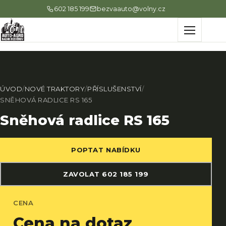
602 185 199
bezvaauto@volny.cz
Menu
ÚVOD
/
NOVÉ TRAKTORY
/
PŘÍSLUŠENSTVÍ
/
SNĚHOVÁ RADLICE RS 165
Sněhová radlice RS 165
POPTAT NABÍDKU
ZAVOLAT 602 185 199
CENA
Cena na dotaz