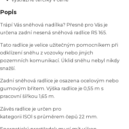
Popis
Trápí Vás sněhová nadílka? Přesně pro Vás je
určena zadní nesená sněhová radlice RS 165.
Tato radlice je velice užitečným pomocníkem při
odklízení sněhu z vozovky nebo jiných
pozemních komunikací. Úklid sněhu nebyl nikdy
snažší.
Zadní sněhová radlice je osazena ocelovým nebo
gumovým břitem. Výška radlice je 0,55 m s
pracovní šířkou 1,65 m.
Závěs radlice je určen pro
kategorii ISOl s průměrem čepů 22 mm.
Energetický prostředek musí mít výkon