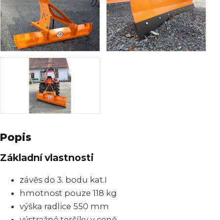
Popis
Základní vlastnosti
závěs do 3. bodu kat.I
hmotnost pouze 118 kg
výška radlice 550 mm
výstražné terčíky v ceně