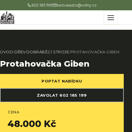
602 185 199
bezvaauto@volny.cz
Menu
ÚVOD
/
DŘEVOOBRÁBĚCÍ STROJE
/
PROTAHOVAČKA GIBEN
Protahovačka Giben
POPTAT NABÍDKU
ZAVOLAT 602 185 199
CENA
48.000 Kč