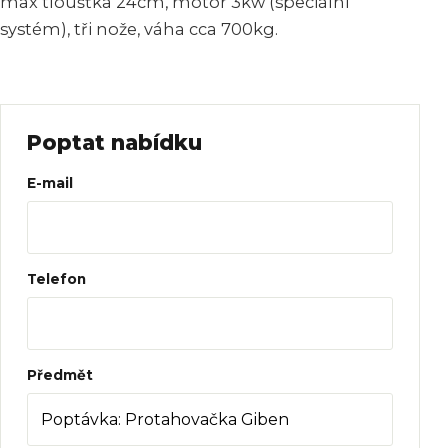
max tloušťka 24cm, motor 3kw (speciální
systém), tři nože, váha cca 700kg.
Poptat nabídku
Web
E-mail
Telefon
Předmět