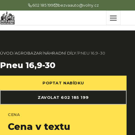
602 185 199
bezvaauto@volny.cz
Menu
ÚVOD
/
AGROBAZAR
/
NÁHRADNÍ DÍLY
/
PNEU 16,9-30
Pneu 16,9-30
POPTAT NABÍDKU
ZAVOLAT 602 185 199
CENA
Cena v textu