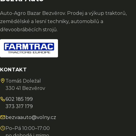
Auto-Agro Bazar Bezvěrov. Prodej a výkup traktorů,
zemědělské a lesní techniky, automobilů a
dřevoobráběcích strojů.
KONTAKT
Tomáš Doležal
330 41 Bezvěrov
602 185 199
373 317 179
bezvaauto@volny.cz
Po–Pá 10:00–17:00
po dohodě i mimo