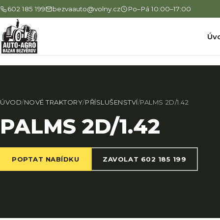
602 185 199
bezvaauto@volny.cz
Po–Pá 10:00–17:00
Úv
ÚVOD
/
NOVÉ TRAKTORY
/
PŘÍSLUŠENSTVÍ
/
PALMS 2D/1.42
PALMS 2D/1.42
POPTAT NABÍDKU
ZAVOLAT 602 185 199