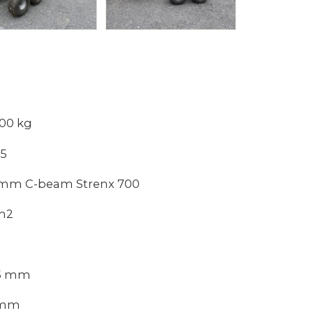
0 kg
5
eam Strenx 700
m2
5 mm
mm