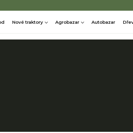
od
Nové traktory
Agrobazar
Autobazar
Dřev