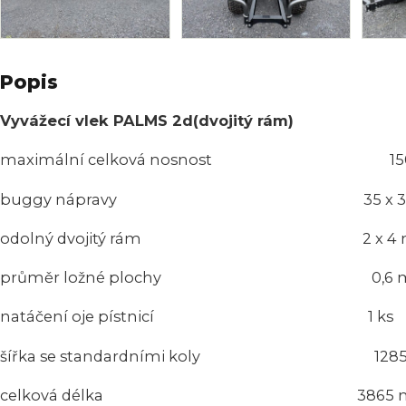
Popis
Vyvážecí vlek PALMS 2d(dvojitý rám)
maximální celková nosnost 150
buggy nápravy 35 x 3
odolný dvojitý rám 2 x 4 mm C-b
průměr ložné plochy 0,6 
natáčení oje pístnicí 1 ks
šířka se standardními koly 128
celková délka 3865 