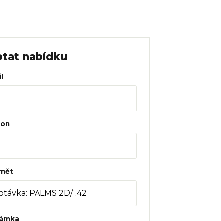
tat nabídku
l
fon
mět
ámka