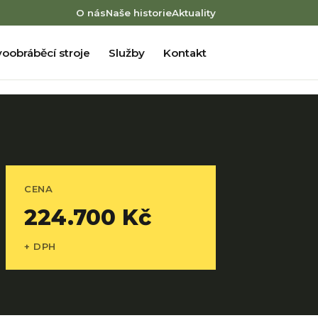
O nás
Naše historie
Aktuality
oobráběcí stroje
Služby
Kontakt
CENA
224.700 Kč
+ DPH