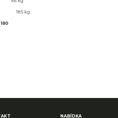
m 46 kg
toru 185 kg
r
180
TAKT
NABÍDKA