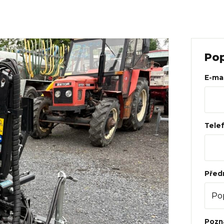
Web
Pop
E-mai
Tele
Před
Pozn