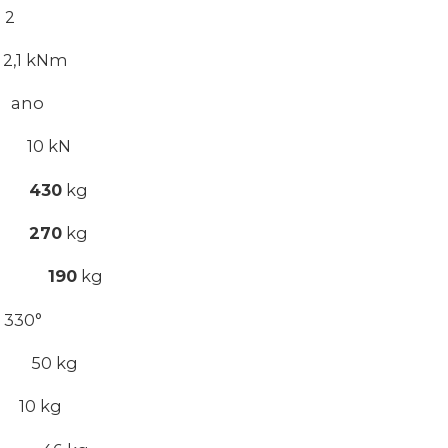
2
kNm
no
10 kN
oru
430
kg
oru
270
kg
átoru
190
kg
0°
 50 kg
 kg