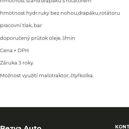
hmotnost stand.drapáku s rotátore
hmotnost hydr.ruky bez nohou,drapáku,rotá
pracovní tlak, ba
doporučený průtok oleje, l/min
Cena + DPH
Záruka 3 roky.
Možnost využití malotraktor, čtyřkolka.
Bezva Auto
KON