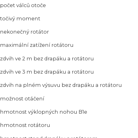
počet válců otoče 
točivý moment 2,1 
nekonečný rotátor a
maximální zatížení rotátoru 
zdvih ve 2 m bez drapáku a rotát
zdvih ve 3 m bez drapáku a rotát
zdvih na plném výsuvu bez drapáku a rot
možnost otáčení 33
hmotnost výklopných nohou B1e
hmotnost rotátoru 10