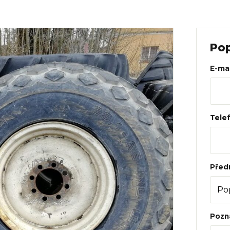
Web
Pop
E-mai
Tele
Před
Pozn