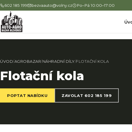
602 185 199
bezvaauto@volny.cz
Po–Pá 10:00–17:00
Úv
ÚVOD
/
AGROBAZAR
/
NÁHRADNÍ DÍLY
/
FLOTAČNÍ KOLA
Flotační kola
POPTAT NABÍDKU
ZAVOLAT 602 185 199