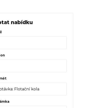
tat nabídku
l
fon
mět
ámka