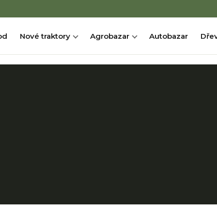
od
Nové traktory
Agrobazar
Autobazar
Dřev