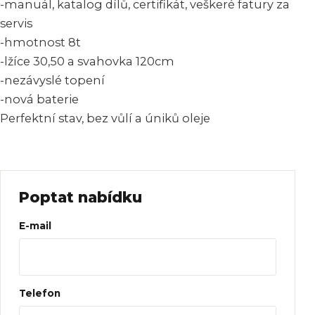
-manuál, katalog dílů, certifikát, veškeré fatury za
servis
-hmotnost 8t
-lžíce 30,50 a svahovka 120cm
-nezávyslé topení
-nová baterie
Perfektní stav, bez vůlí a úniků oleje
Poptat nabídku
Web
E-mail
Telefon