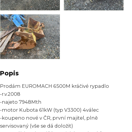
Popis
Prodám EUROMACH 6500M kráčivé rypadlo
-r.v.2008
-najeto 7948Mth
-motor Kubota 61kW (typ V3300) 4válec
-koupeno nové v ČR, první majitel, plně
servisovaný (vše se dá doložit)