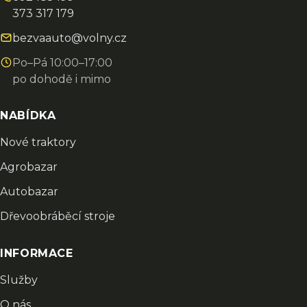
373 317 179
bezvaauto@volny.cz
Po–Pá 10:00–17:00
po dohodě i mimo
NABÍDKA
Nové traktory
Agrobazar
Autobazar
Dřevoobráběcí stroje
INFORMACE
Služby
O nás