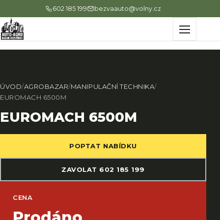
602 185 199
bezvaauto@volny.cz
Menu
ÚVOD
/
AGROBAZAR
/
MANIPULAČNÍ TECHNIKA
/
EUROMACH 6500M
EUROMACH 6500M
POPTAT NABÍDKU
ZAVOLAT 602 185 199
CENA
Prodáno