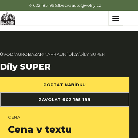
602 185 199
bezvaauto@volny.cz
Menu
ÚVOD
/
AGROBAZAR
/
NÁHRADNÍ DÍLY
/
DÍLY SUPER
Díly SUPER
POPTAT NABÍDKU
ZAVOLAT 602 185 199
CENA
Cena v textu