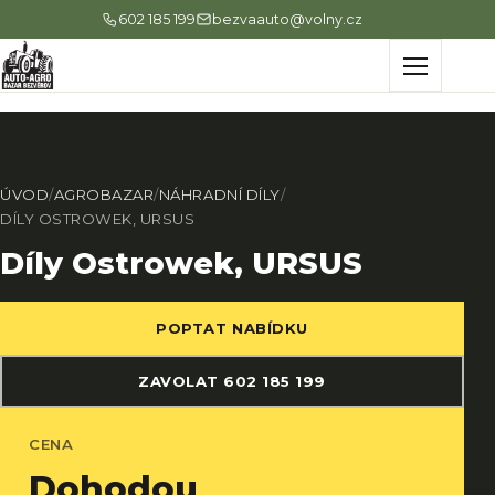
602 185 199
bezvaauto@volny.cz
Menu
ÚVOD
/
AGROBAZAR
/
NÁHRADNÍ DÍLY
/
DÍLY OSTROWEK, URSUS
Díly Ostrowek, URSUS
POPTAT NABÍDKU
ZAVOLAT 602 185 199
CENA
Dohodou