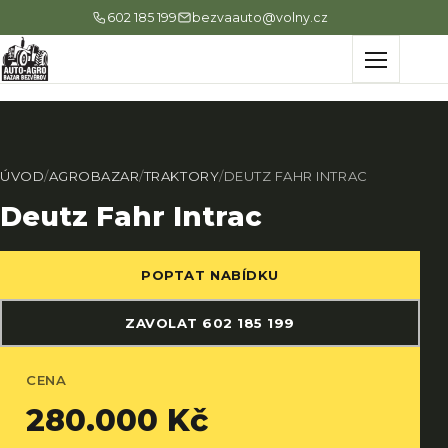
602 185 199
bezvaauto@volny.cz
Menu
ÚVOD
/
AGROBAZAR
/
TRAKTORY
/
DEUTZ FAHR INTRAC
Deutz Fahr Intrac
POPTAT NABÍDKU
ZAVOLAT 602 185 199
CENA
280.000 Kč