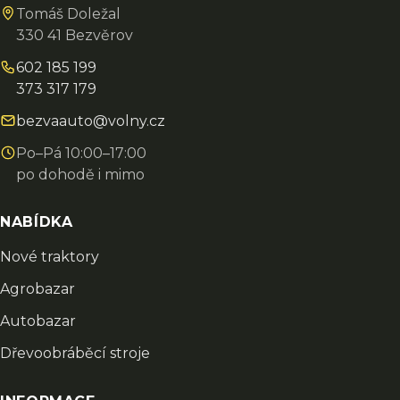
Tomáš Doležal
330 41 Bezvěrov
602 185 199
373 317 179
bezvaauto@volny.cz
Po–Pá 10:00–17:00
po dohodě i mimo
NABÍDKA
Nové traktory
Agrobazar
Autobazar
Dřevoobráběcí stroje