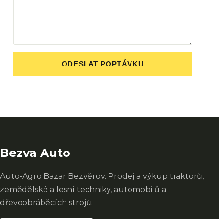
ODESLAT POPTÁVKU
Bezva Auto
Auto-Agro Bazar Bezvěrov. Prodej a výkup traktorů,
zemědělské a lesní techniky, automobilů a
dřevoobráběcích strojů.