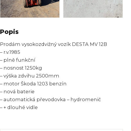
Popis
Prodám vysokozdvižný vozík DESTA MV 12B
– r.v.1985
– plně funkční
– nosnost 1250kg
– výška zdvihu 2500mm
– motor Škoda 1203 benzín
– nová baterie
– automatická převodovka – hydromenič
– + dlouhé vidle