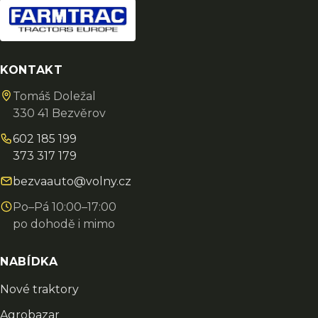
KONTAKT
Tomáš Doležal
330 41 Bezvěrov
602 185 199
373 317 179
bezvaauto@volny.cz
Po–Pá 10:00–17:00
po dohodě i mimo
NABÍDKA
Nové traktory
Agrobazar