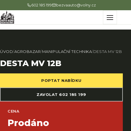
602 185 199
bezvaauto@volny.cz
Menu
ÚVOD
/
AGROBAZAR
/
MANIPULAČNÍ TECHNIKA
/
DESTA MV 12B
DESTA MV 12B
POPTAT NABÍDKU
ZAVOLAT 602 185 199
CENA
Prodáno