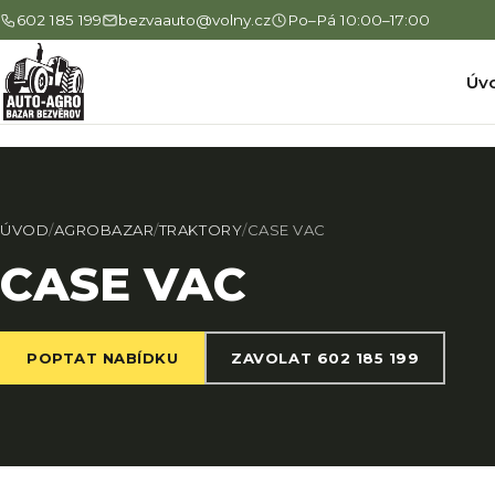
602 185 199
bezvaauto@volny.cz
Po–Pá 10:00–17:00
Úv
ÚVOD
/
AGROBAZAR
/
TRAKTORY
/
CASE VAC
CASE VAC
POPTAT NABÍDKU
ZAVOLAT 602 185 199