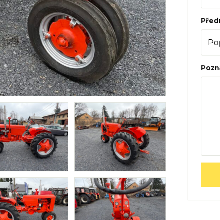
Před
Pozn