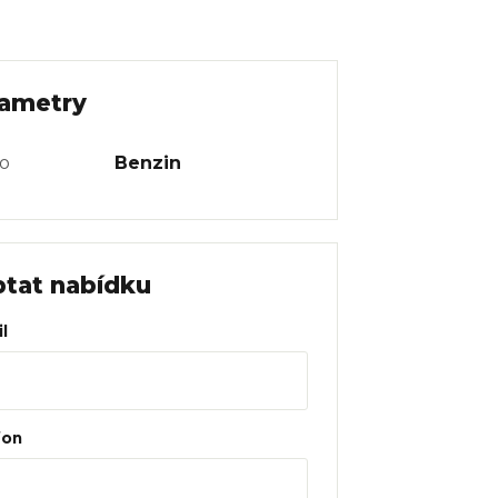
ametry
vo
Benzin
tat nabídku
l
fon