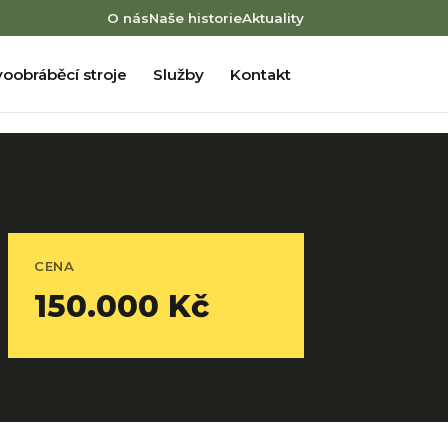
O nás
Naše historie
Aktuality
oobráběcí stroje
Služby
Kontakt
CENA
150.000 Kč