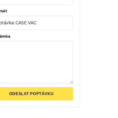
mět
ámka
ODESLAT POPTÁVKU