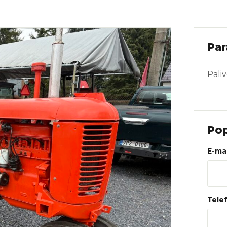
Web
Par
Pali
Pop
E-mai
Tele