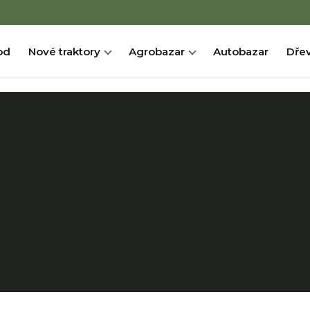
od
Nové traktory
Agrobazar
Autobazar
Dřev